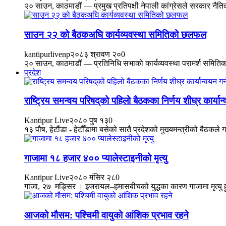
२० साउन, काठमाडौं — प्रमुख प्रतिपक्षी नेपाली कांग्रेसले सरकार नै
साउन २२ को बैठकअघि कार्यव्यवस्था समितिको छलफल
kantipurlivenp
२०८३ श्रावण २०
0
२० साउन, काठमाडौं — प्रतिनिधि सभाको कार्यव्यवस्था परामर्श समितिको ब
प्रदेश
राष्ट्रिय समन्वय परिषद्‌को पहिलो बैठकका निर्णय शीघ्र कार्यान
Kantipur Live
२०८० पुष १३
0
१३ पौष, हेटौंडा - हेटौँडामा बसेको सातै प्रदेशको मुख्यमन्त्रीको बैठकले
गाजामा १८ हजार ४०० प्यालेस्टाइनीको मृत्यु
Kantipur Live
२०८० मंसिर २८
0
गाजा, २७ मङ्सिर । इजरायल–हमासबीचको युद्धका कारण गाजामा मृत्यु हु
आजको मौसम: पश्चिमी वायुको आंशिक प्रभाव रहने