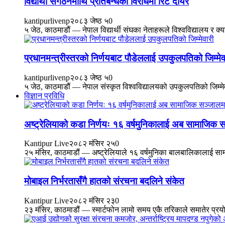
विद्यार्थी संगठनमाथि प्रतिबन्धको विरोधमा रिट दायर
kantipurlivenp
२०८३ जेष्ठ ५
0
५ जेठ, काठमाडौं — नेपाल विद्यार्थी संघका नेताहरूले विश्वविद्यालय र क
प्रधानमन्त्रीस्तरको निर्णयबाट पौडेललाई उपकुलपतिको जिम्मेव
kantipurlivenp
२०८३ जेष्ठ ५
0
५ जेठ, काठमाडौं — नेपाल संस्कृत विश्वविद्यालयको उपकुलपतिको जिम्म
विज्ञान प्रविधि
अष्ट्रेलियाको कडा निर्णयः १६ वर्षमुनिकालाई अब सामाजिक स
Kantipur Live
२०८२ मंसिर २५
0
२५ मंसिर, काठमाडौं — अष्ट्रेलियाले १६ वर्षमुनिका बालबालिकालाई सामा
मोबाइल निर्भरतासँगै हातको संरचना बदलिने संकेत
Kantipur Live
२०८२ मंसिर २३
0
२३ मंसिर, काठमाडौं — स्मार्टफोन लामो समय एकै तरिकाले समातेर प्रयोग