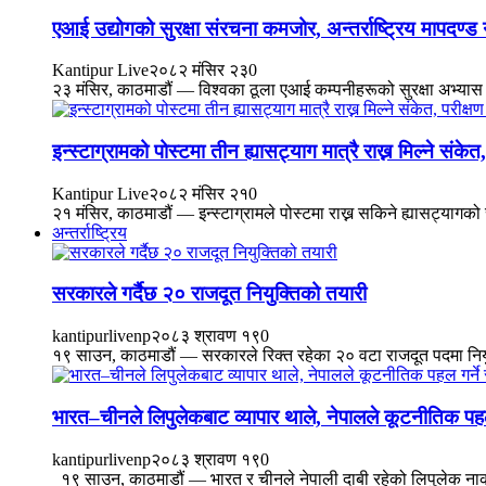
एआई उद्योगको सुरक्षा संरचना कमजोर, अन्तर्राष्ट्रिय मापदण्
Kantipur Live
२०८२ मंसिर २३
0
२३ मंसिर, काठमाडौं — विश्वका ठूला एआई कम्पनीहरूको सुरक्षा अभ्यास अन
इन्स्टाग्रामको पोस्टमा तीन ह्यासट्याग मात्रै राख्न मिल्ने संकेत,
Kantipur Live
२०८२ मंसिर २१
0
२१ मंसिर, काठमाडौं — इन्स्टाग्रामले पोस्टमा राख्न सकिने ह्यासट्यागको 
अन्तर्राष्ट्रिय
सरकारले गर्दैछ २० राजदूत नियुक्तिको तयारी
kantipurlivenp
२०८३ श्रावण १९
0
१९ साउन, काठमाडौं — सरकारले रिक्त रहेका २० वटा राजदूत पदमा नियुक्त
भारत–चीनले लिपुलेकबाट व्यापार थाले, नेपालले कूटनीतिक पहल
kantipurlivenp
२०८३ श्रावण १९
0
१९ साउन, काठमाडौं — भारत र चीनले नेपाली दाबी रहेको लिपुलेक नाका ह