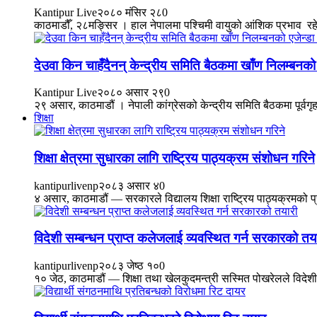
Kantipur Live
२०८० मंसिर २८
0
काठमाडौँ, २८मङ्सिर । हाल नेपालमा पश्चिमी वायुको आंशिक प्रभाव रहे
देउवा किन चाहँदैनन् केन्द्रीय समिति बैठकमा खाँण निलम्बनको 
Kantipur Live
२०८० असार २९
0
२९ असार, काठमाडौं । नेपाली कांग्रेसको केन्द्रीय समिति बैठकमा पूर्वगृ
शिक्षा
शिक्षा क्षेत्रमा सुधारका लागि राष्ट्रिय पाठ्यक्रम संशोधन गरिने
kantipurlivenp
२०८३ असार ४
0
४ असार, काठमाडौं — सरकारले विद्यालय शिक्षा राष्ट्रिय पाठ्यक्रमको 
विदेशी सम्बन्धन प्राप्त कलेजलाई व्यवस्थित गर्न सरकारको तय
kantipurlivenp
२०८३ जेष्ठ १०
0
१० जेठ, काठमाडौं — शिक्षा तथा खेलकुदमन्त्री सस्मित पोखरेलले विदेशी 