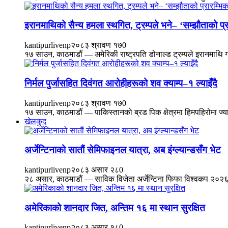
इरानमाथिको सैन्य हमला स्थगित, ट्रम्पले भने– ‘सम्झौताको प्र
kantipurlivenp
२०८३ श्रावण १७
0
१७ साउन, काठमाडौं — अमेरिकी राष्ट्रपति डोनाल्ड ट्रम्पले इरानमाथि ग
निर्मल पुर्जासहित दिवंगत आरोहीहरूको शव क्याम्प–१ ल्याइँदै
kantipurlivenp
२०८३ श्रावण १७
0
१७ साउन, काठमाडौं — पाकिस्तानको ब्रड पिक क्षेत्रमा हिमपहिरोमा ज्यान
खेलकुद
अर्जेन्टिनाको सातौं सेमिफाइनल यात्रा, अब इंग्ल्यान्डसँग भेट
kantipurlivenp
२०८३ असार २८
0
२८ असार, काठमाडौं — साविक विजेता अर्जेन्टिना फिफा विश्वकप २०२६
अमेरिकाको शानदार जित, अन्तिम १६ मा स्थान सुरक्षित
kantipurlivenp
२०८३ असार १८
0