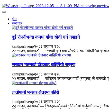
होम
समाचार
दुई रोपनीभन्दा कममा गाँजा खेती गर्न नपाइने
kantipurlivenp
२०८३ श्रावण २२
0
२२ साउन, काठमाडौं — गण्डकी प्रदेशमा औषधीय तथा औद्योगिक प्रयोजनका
सरकार गठनको दौडबाट बाहिरियो राप्रपा
kantipurlivenp
२०८३ श्रावण २२
0
२२ साउन, काठमाडौं — राष्ट्रिय प्रजातन्त्र पार्टी (राप्रपा) ले बागमत
तातोपानी भन्सार क्षेत्रमा पहिरो
kantipurlivenp
२०८३ श्रावण २२
0
२२ साउन, काठमाडौं — सिन्धुपाल्चोकको भोटेकोशी गाउँपालिका–३ स्थित ता