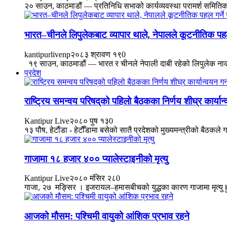
२० साउन, काठमाडौं — प्रतिनिधि सभाको कार्यव्यवस्था परामर्श समितिको ब
भारत–चीनले लिपुलेकबाट व्यापार थाले, नेपालले कूटनीतिक पहल
kantipurlivenp
२०८३ श्रावण १९
0
१९ साउन, काठमाडौं — भारत र चीनले नेपाली दाबी रहेको लिपुलेक नाका ह
प्रदेश
राष्ट्रिय समन्वय परिषद्‌को पहिलो बैठकका निर्णय शीघ्र कार्यान
Kantipur Live
२०८० पुष १३
0
१३ पौष, हेटौंडा - हेटौँडामा बसेको सातै प्रदेशको मुख्यमन्त्रीको बैठकले
गाजामा १८ हजार ४०० प्यालेस्टाइनीको मृत्यु
Kantipur Live
२०८० मंसिर २८
0
गाजा, २७ मङ्सिर । इजरायल–हमासबीचको युद्धका कारण गाजामा मृत्यु हु
आजको मौसम: पश्चिमी वायुको आंशिक प्रभाव रहने