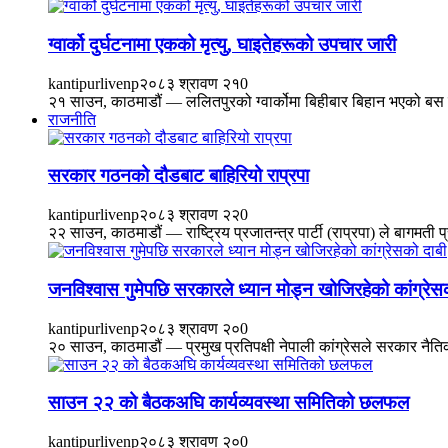
ग्वार्को दुर्घटनामा एकको मृत्यु, घाइतेहरूको उपचार जारी
kantipurlivenp
२०८३ श्रावण २१
0
२१ साउन, काठमाडौं — ललितपुरको ग्वार्कोमा बिहीबार बिहान भएको बस द
राजनीति
सरकार गठनको दौडबाट बाहिरियो राप्रपा
kantipurlivenp
२०८३ श्रावण २२
0
२२ साउन, काठमाडौं — राष्ट्रिय प्रजातन्त्र पार्टी (राप्रपा) ले बागमत
जनविश्वास गुमेपछि सरकारले ध्यान मोड्न खोजिरहेको कांग्रेस
kantipurlivenp
२०८३ श्रावण २०
0
२० साउन, काठमाडौं — प्रमुख प्रतिपक्षी नेपाली कांग्रेसले सरकार नै
साउन २२ को बैठकअघि कार्यव्यवस्था समितिको छलफल
kantipurlivenp
२०८३ श्रावण २०
0