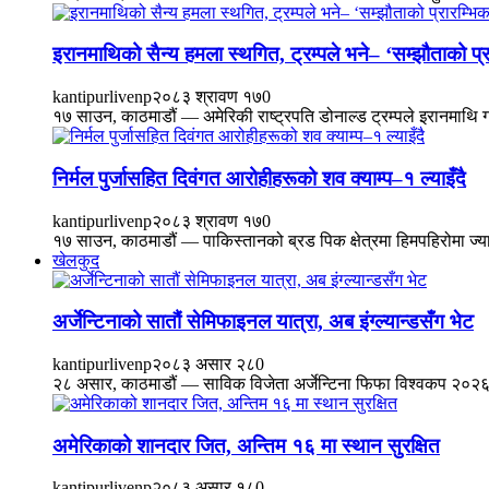
इरानमाथिको सैन्य हमला स्थगित, ट्रम्पले भने– ‘सम्झौताको प्र
kantipurlivenp
२०८३ श्रावण १७
0
१७ साउन, काठमाडौं — अमेरिकी राष्ट्रपति डोनाल्ड ट्रम्पले इरानमाथि ग
निर्मल पुर्जासहित दिवंगत आरोहीहरूको शव क्याम्प–१ ल्याइँदै
kantipurlivenp
२०८३ श्रावण १७
0
१७ साउन, काठमाडौं — पाकिस्तानको ब्रड पिक क्षेत्रमा हिमपहिरोमा ज्यान
खेलकुद
अर्जेन्टिनाको सातौं सेमिफाइनल यात्रा, अब इंग्ल्यान्डसँग भेट
kantipurlivenp
२०८३ असार २८
0
२८ असार, काठमाडौं — साविक विजेता अर्जेन्टिना फिफा विश्वकप २०२६
अमेरिकाको शानदार जित, अन्तिम १६ मा स्थान सुरक्षित
kantipurlivenp
२०८३ असार १८
0