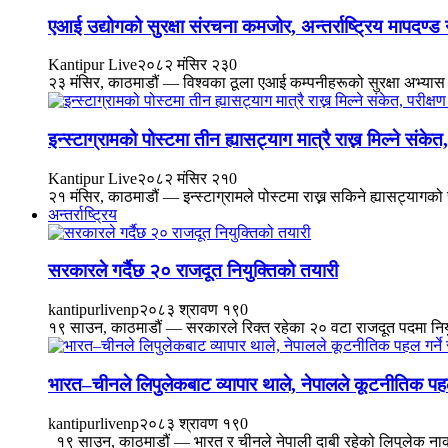
एआई उद्योगको सुरक्षा संरचना कमजोर, अन्तर्राष्ट्रिय मापदण्
Kantipur Live
२०८२ मंसिर २३
0
२३ मंसिर, काठमाडौं — विश्वका ठूला एआई कम्पनीहरूको सुरक्षा अभ्यास अन
इन्स्टाग्रामको पोस्टमा तीन ह्यासट्याग मात्रै राख्न मिल्ने संकेत,
Kantipur Live
२०८२ मंसिर २१
0
२१ मंसिर, काठमाडौं — इन्स्टाग्रामले पोस्टमा राख्न सकिने ह्यासट्यागको 
अन्तर्राष्ट्रिय
सरकारले गर्दैछ २० राजदूत नियुक्तिको तयारी
kantipurlivenp
२०८३ श्रावण १९
0
१९ साउन, काठमाडौं — सरकारले रिक्त रहेका २० वटा राजदूत पदमा नियुक्त
भारत–चीनले लिपुलेकबाट व्यापार थाले, नेपालले कूटनीतिक पहल
kantipurlivenp
२०८३ श्रावण १९
0
१९ साउन, काठमाडौं — भारत र चीनले नेपाली दाबी रहेको लिपुलेक नाका ह