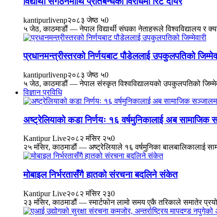
विद्यार्थी संगठनमाथि प्रतिबन्धको विरोधमा रिट दायर
kantipurlivenp
२०८३ जेष्ठ ५
0
५ जेठ, काठमाडौं — नेपाल विद्यार्थी संघका नेताहरूले विश्वविद्यालय र क
प्रधानमन्त्रीस्तरको निर्णयबाट पौडेललाई उपकुलपतिको जिम्मेव
kantipurlivenp
२०८३ जेष्ठ ५
0
५ जेठ, काठमाडौं — नेपाल संस्कृत विश्वविद्यालयको उपकुलपतिको जिम्म
विज्ञान प्रविधि
अष्ट्रेलियाको कडा निर्णयः १६ वर्षमुनिकालाई अब सामाजिक स
Kantipur Live
२०८२ मंसिर २५
0
२५ मंसिर, काठमाडौं — अष्ट्रेलियाले १६ वर्षमुनिका बालबालिकालाई सामा
मोबाइल निर्भरतासँगै हातको संरचना बदलिने संकेत
Kantipur Live
२०८२ मंसिर २३
0
२३ मंसिर, काठमाडौं — स्मार्टफोन लामो समय एकै तरिकाले समातेर प्रयोग