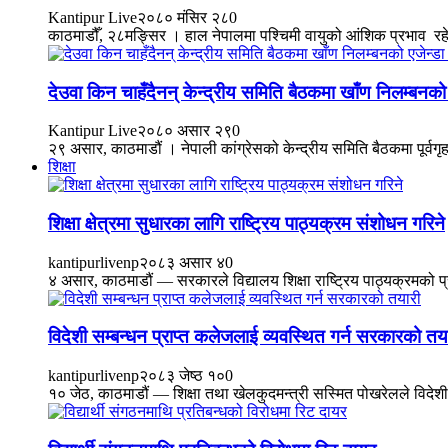
Kantipur Live
२०८० मंसिर २८
0
काठमाडौँ, २८मङ्सिर । हाल नेपालमा पश्चिमी वायुको आंशिक प्रभाव रहे
देउवा किन चाहँदैनन् केन्द्रीय समिति बैठकमा खाँण निलम्बनको 
Kantipur Live
२०८० असार २९
0
२९ असार, काठमाडौं । नेपाली कांग्रेसको केन्द्रीय समिति बैठकमा पूर्वगृ
शिक्षा
शिक्षा क्षेत्रमा सुधारका लागि राष्ट्रिय पाठ्यक्रम संशोधन गरिने
kantipurlivenp
२०८३ असार ४
0
४ असार, काठमाडौं — सरकारले विद्यालय शिक्षा राष्ट्रिय पाठ्यक्रमको 
विदेशी सम्बन्धन प्राप्त कलेजलाई व्यवस्थित गर्न सरकारको तय
kantipurlivenp
२०८३ जेष्ठ १०
0
१० जेठ, काठमाडौं — शिक्षा तथा खेलकुदमन्त्री सस्मित पोखरेलले विदेशी 