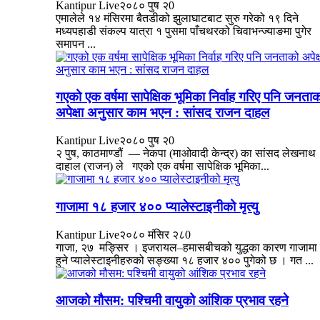
Kantipur Live
२०८० पुष २
0
एमालेले १४ मंसिरमा बैतडीको झुलाघाटबाट सुरु गरेको १९ दिने
मध्यपहाडी संकल्प यात्रा १ पुसमा पाँचथरको चिवाभन्ज्याङमा पुगेर
समापन ...
गएको एक वर्षमा सापेक्षिक भूमिका निर्वाह गरिए पनि जनता
अपेक्षा अनुसार काम भएन : सांसद राजन दाहल
Kantipur Live
२०८० पुष २
0
२ पुष, काठमाण्डौं — नेकपा (माओवादी केन्द्र) का सांसद लेखनाथ
दाहाल (राजन) ले गएको एक वर्षमा सापेक्षिक भूमिका...
गाजामा १८ हजार ४०० प्यालेस्टाइनीको मृत्यु
Kantipur Live
२०८० मंसिर २८
0
गाजा, २७ मङ्सिर । इजरायल–हमासबीचको युद्धका कारण गाजामा मृ
हुने प्यालेस्टाइनीहरुको सङ्ख्या १८ हजार ४०० पुगेको छ । गत ...
आजको मौसम: पश्चिमी वायुको आंशिक प्रभाव रहने