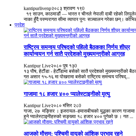
kantipurlivenp
२०८३ श्रावण १९
0
१९ साउन, काठमाडौं — भारत र चीनले नेपाली दाबी रहेको लिपुल
नाका हुँदै परम्परागत सीमा व्यापार पुनः सञ्चालन गरेका छन्। कोभिड
प्रदेश
राष्ट्रिय समन्वय परिषद्‌को पहिलो बैठकका निर्णय शीघ्र
कार्यान्वयन गर्न सातै प्रदेशको मुख्यमन्त्रीको आग्रह
Kantipur Live
२०८० पुष १३
0
१३ पौष, हेटौंडा - हेटौँडामा बसेको सातै प्रदेशको मुख्यमन्त्रीको बै
गत असार १५-१६ मा पोखरामा बसेको राष्ट्रिय समन्वय परिषद्‌...
गाजामा १८ हजार ४०० प्यालेस्टाइनीको मृत्यु
Kantipur Live
२०८० मंसिर २८
0
गाजा, २७ मङ्सिर । इजरायल–हमासबीचको युद्धका कारण गाजामा मृ
हुने प्यालेस्टाइनीहरुको सङ्ख्या १८ हजार ४०० पुगेको छ । गत ...
आजको मौसम: पश्चिमी वायुको आंशिक प्रभाव रहने