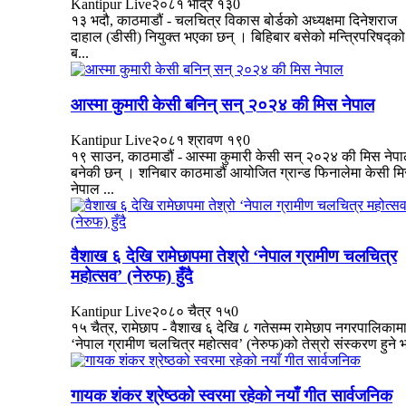
Kantipur Live
२०८१ भाद्र १३
0
१३ भदौ, काठमाडौं - चलचित्र विकास बोर्डको अध्यक्षमा दिनेशराज
दाहाल (डीसी) नियुक्त भएका छन् । बिहिबार बसेको मन्त्रिपरिषद्को
ब...
आस्मा कुमारी केसी बनिन् सन् २०२४ की मिस नेपाल
Kantipur Live
२०८१ श्रावण १९
0
१९ साउन, काठमाडौं - आस्मा कुमारी केसी सन् २०२४ की मिस नेप
बनेकी छन् । शनिबार काठमाडौं आयोजित ग्रान्ड फिनालेमा केसी म
नेपाल ...
वैशाख ६ देखि रामेछापमा तेश्रो ‘नेपाल ग्रामीण चलचित्र
महोत्सव’ (नेरुफ) हुँदै
Kantipur Live
२०८० चैत्र १५
0
१५ चैत्र, रामेछाप - वैशाख ६ देखि ८ गतेसम्म रामेछाप नगरपालिकाम
‘नेपाल ग्रामीण चलचित्र महोत्सव’ (नेरुफ)को तेस्रो संस्करण हुने भ
गायक शंकर श्रेष्ठको स्वरमा रहेको नयाँ गीत सार्वजनिक