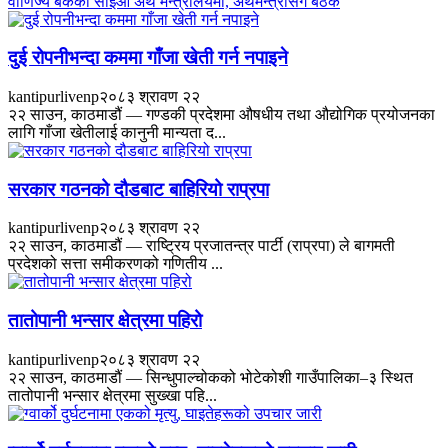
वाणिज्य बैंकका सीईओ अर्थ मन्त्रालयमा, अर्थमन्त्रीसँग बैठक
दुई रोपनीभन्दा कममा गाँजा खेती गर्न नपाइने
kantipurlivenp
२०८३ श्रावण २२
२२ साउन, काठमाडौं — गण्डकी प्रदेशमा औषधीय तथा औद्योगिक प्रयोजनका
लागि गाँजा खेतीलाई कानुनी मान्यता द...
सरकार गठनको दौडबाट बाहिरियो राप्रपा
kantipurlivenp
२०८३ श्रावण २२
२२ साउन, काठमाडौं — राष्ट्रिय प्रजातन्त्र पार्टी (राप्रपा) ले बागमती
प्रदेशको सत्ता समीकरणको गणितीय ...
तातोपानी भन्सार क्षेत्रमा पहिरो
kantipurlivenp
२०८३ श्रावण २२
२२ साउन, काठमाडौं — सिन्धुपाल्चोकको भोटेकोशी गाउँपालिका–३ स्थित
तातोपानी भन्सार क्षेत्रमा सुख्खा पहि...