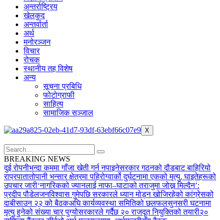
अन्तर्राष्ट्रिय
खेलकुद
अन्तर्वार्ता
अर्थ
मनोरञ्जन
विचार
रोचक
स्थानीय तह विशेष
अन्य
सूचना प्रबिधि
फोटोग्राफी
साहित्य
सामाजिक सञ्जाल
X
BREAKING NEWS
दुई रोपनीभन्दा कममा गाँजा खेती गर्न नपाइने
सरकार गठनको दौडबाट बाहिरियो
राप्रपा
तातोपानी भन्सार क्षेत्रमा पहिरो
ग्वार्को दुर्घटनामा एकको मृत्यु, घाइतेहरूको
उपचार जारी
‘नागरिकको ज्यानलाई नाफा–घाटाको तराजुमा जोख्न मिल्दैन’:
प्रदीप पौडेल
जनविश्वास गुमेपछि सरकारले ध्यान मोड्न खोजिरहेको कांग्रेसको
दाबी
साउन २२ को बैठकअघि कार्यव्यवस्था समितिको छलफल
सुनसरी घटनामा
मृत्यु हुनेको संख्या चार पुग्यो
सरकारले गर्दैछ २० राजदूत नियुक्तिको तयारी
२०