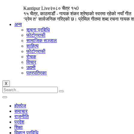
Kantipur Live
२०८० चैत्र १५
0
१५ चैत्र, काठमाडौं - गायक शंकर श्रेष्ठको स्वरमा रहेको नयाँ गीत
‘प्रेम त’ सार्वजनिक गरिएको छ। प्रेमिल गीतमा शब्द रचना गायक श.
अन्य
सूचना प्रबिधि
फोटोग्राफी
सामाजिक सञ्जाल
साहित्य
फोटोग्राफी
रोचक
विचार
उद्यमी
पत्रपत्रिका
X
होमपेज
समाचार
राजनीति
प्रदेश
शिक्षा
विज्ञान प्रविधि