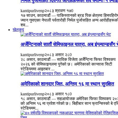
निर्मल पुर्जासहित दिवंगत आरोहीहरूको शव क्याम्प–१ ल्याइँ
kantipurlivenp
२०८३ श्रावण १७
0
१७ साउन, काठमाडौं — पाकिस्तानको ब्रड पिक क्षेत्रमा हिमपहिरो
ज्यान गुमाएका नेपाली पर्वतारोही निर्मल पुर्जासहित अन्य आरोहीहरूक
शव...
खेलकुद
अर्जेन्टिनाको सातौं सेमिफाइनल यात्रा, अब इंग्ल्यान्डसँग 
kantipurlivenp
२०८३ असार २८
0
२८ असार, काठमाडौं — साविक विजेता अर्जेन्टिना फिफा विश्वकप
२०२६ को सेमिफाइनलमा पुगेको छ। अमेरिकाको कान्सास सिटी
स्टेडियममा आइतबार ...
अमेरिकाको शानदार जित, अन्तिम १६ मा स्थान सुरक्षित
kantipurlivenp
२०८३ असार १८
0
१८ असार, काठमाडौं — सहआयोजक अमेरिका फिफा विश्वकप २०
को अन्तिम १६ मा प्रवेश गरेको छ। बिहीबार सान फ्रान्सिस्को बे एर
स्टेडियमम...