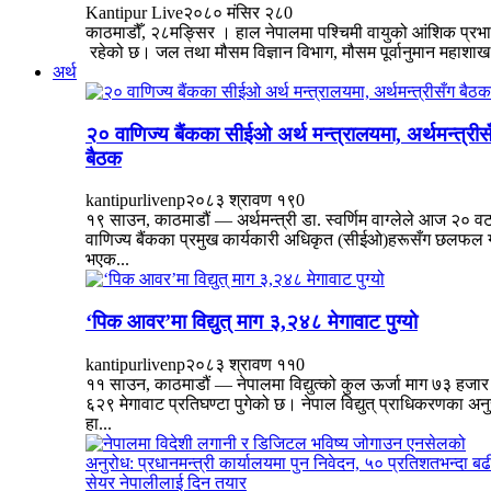
Kantipur Live
२०८० मंसिर २८
0
काठमाडौँ, २८मङ्सिर । हाल नेपालमा पश्चिमी वायुको आंशिक प्रभ
रहेको छ। जल तथा मौसम विज्ञान विभाग, मौसम पूर्वानुमान महाशाख.
अर्थ
२० वाणिज्य बैंकका सीईओ अर्थ मन्त्रालयमा, अर्थमन्त्रीस
बैठक
kantipurlivenp
२०८३ श्रावण १९
0
१९ साउन, काठमाडौं — अर्थमन्त्री डा. स्वर्णिम वाग्लेले आज २० व
वाणिज्य बैंकका प्रमुख कार्यकारी अधिकृत (सीईओ)हरूसँग छलफल गर
भएक...
‘पिक आवर’मा विद्युत् माग ३,२४८ मेगावाट पुग्यो
kantipurlivenp
२०८३ श्रावण ११
0
११ साउन, काठमाडौं — नेपालमा विद्युत्को कुल ऊर्जा माग ७३ हजार
६२९ मेगावाट प्रतिघण्टा पुगेको छ। नेपाल विद्युत् प्राधिकरणका अन
हा...