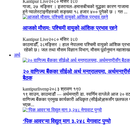
Kantipur Live
२०८० मंसिर २८
0
गाजा, २७ मङ्सिर । इजरायल–हमासबीचको युद्धका कारण गाजामा मृ
हुने प्यालेस्टाइनीहरुको सङ्ख्या १८ हजार ४०० पुगेको छ । गत ...
आजको मौसम: पश्चिमी वायुको आंशिक प्रभाव रहने
Kantipur Live
२०८० मंसिर २८
0
काठमाडौँ, २८मङ्सिर । हाल नेपालमा पश्चिमी वायुको आंशिक प्रभ
रहेको छ। जल तथा मौसम विज्ञान विभाग, मौसम पूर्वानुमान महाशाख.
अर्थ
२० वाणिज्य बैंकका सीईओ अर्थ मन्त्रालयमा, अर्थमन्त्रीस
बैठक
kantipurlivenp
२०८३ श्रावण १९
0
१९ साउन, काठमाडौं — अर्थमन्त्री डा. स्वर्णिम वाग्लेले आज २० व
वाणिज्य बैंकका प्रमुख कार्यकारी अधिकृत (सीईओ)हरूसँग छलफल गर
भएक...
‘पिक आवर’मा विद्युत् माग ३,२४८ मेगावाट पुग्यो