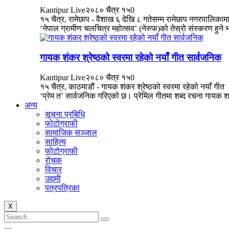
Kantipur Live
२०८० चैत्र १५
0
१५ चैत्र, रामेछाप - वैशाख ६ देखि ८ गतेसम्म रामेछाप नगरपालिकाम
‘नेपाल ग्रामीण चलचित्र महोत्सव’ (नेरुफ)को तेस्रो संस्करण हुने भ
गायक शंकर श्रेष्ठको स्वरमा रहेको नयाँ गीत सार्वजनिक
Kantipur Live
२०८० चैत्र १५
0
१५ चैत्र, काठमाडौं - गायक शंकर श्रेष्ठको स्वरमा रहेको नयाँ गीत
‘प्रेम त’ सार्वजनिक गरिएको छ। प्रेमिल गीतमा शब्द रचना गायक श.
अन्य
सूचना प्रबिधि
फोटोग्राफी
सामाजिक सञ्जाल
साहित्य
फोटोग्राफी
रोचक
विचार
उद्यमी
पत्रपत्रिका
X