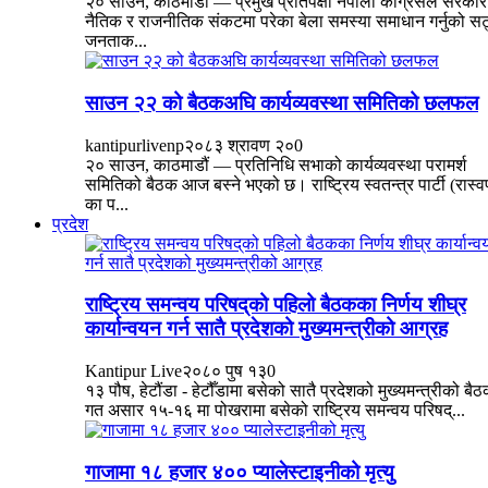
२० साउन, काठमाडौं — प्रमुख प्रतिपक्षी नेपाली कांग्रेसले सरकार
नैतिक र राजनीतिक संकटमा परेका बेला समस्या समाधान गर्नुको सट
जनताक...
साउन २२ को बैठकअघि कार्यव्यवस्था समितिको छलफल
kantipurlivenp
२०८३ श्रावण २०
0
२० साउन, काठमाडौं — प्रतिनिधि सभाको कार्यव्यवस्था परामर्श
समितिको बैठक आज बस्ने भएको छ। राष्ट्रिय स्वतन्त्र पार्टी (रास्व
का प...
प्रदेश
राष्ट्रिय समन्वय परिषद्‌को पहिलो बैठकका निर्णय शीघ्र
कार्यान्वयन गर्न सातै प्रदेशको मुख्यमन्त्रीको आग्रह
Kantipur Live
२०८० पुष १३
0
१३ पौष, हेटौंडा - हेटौँडामा बसेको सातै प्रदेशको मुख्यमन्त्रीको बै
गत असार १५-१६ मा पोखरामा बसेको राष्ट्रिय समन्वय परिषद्‌...
गाजामा १८ हजार ४०० प्यालेस्टाइनीको मृत्यु