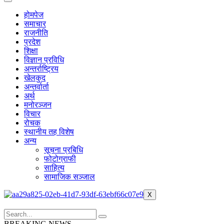
होमपेज
समाचार
राजनीति
प्रदेश
शिक्षा
विज्ञान प्रविधि
अन्तर्राष्ट्रिय
खेलकुद
अन्तर्वार्ता
अर्थ
मनोरञ्जन
विचार
रोचक
स्थानीय तह विशेष
अन्य
सूचना प्रबिधि
फोटोग्राफी
साहित्य
सामाजिक सञ्जाल
X
BREAKING NEWS