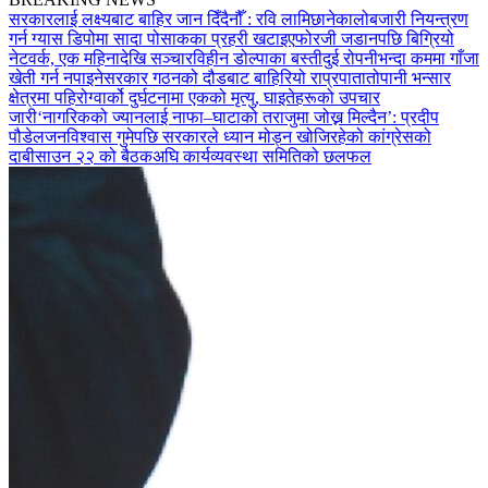
सरकारलाई लक्ष्यबाट बाहिर जान दिँदैनौँ : रवि लामिछाने
कालोबजारी नियन्त्रण
गर्न ग्यास डिपोमा सादा पोसाकका प्रहरी खटाइए
फोरजी जडानपछि बिग्रियो
नेटवर्क, एक महिनादेखि सञ्चारविहीन डोल्पाका बस्ती
दुई रोपनीभन्दा कममा गाँजा
खेती गर्न नपाइने
सरकार गठनको दौडबाट बाहिरियो राप्रपा
तातोपानी भन्सार
क्षेत्रमा पहिरो
ग्वार्को दुर्घटनामा एकको मृत्यु, घाइतेहरूको उपचार
जारी
‘नागरिकको ज्यानलाई नाफा–घाटाको तराजुमा जोख्न मिल्दैन’: प्रदीप
पौडेल
जनविश्वास गुमेपछि सरकारले ध्यान मोड्न खोजिरहेको कांग्रेसको
दाबी
साउन २२ को बैठकअघि कार्यव्यवस्था समितिको छलफल